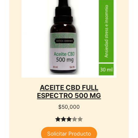
ACEITE CBD FULL
ESPECTRO 500 MG
$
50,000
3.00
Solicitar Producto
de 5