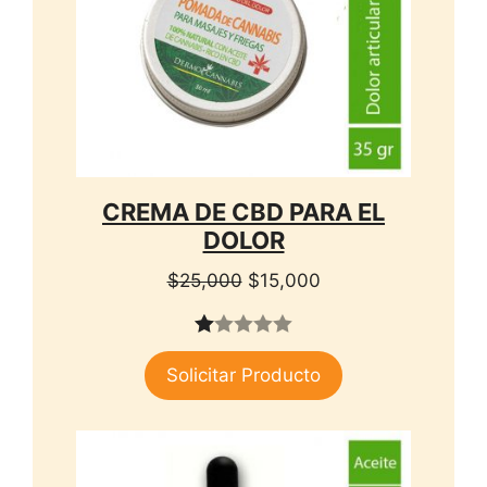
CREMA DE CBD PARA EL
DOLOR
El
El
$
25,000
$
15,000
precio
precio
original
actual
1.
era:
es:
Solicitar Producto
00
$25,000.
$15,000.
de
5