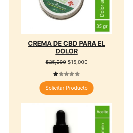
CREMA DE CBD PARA EL
DOLOR
El
El
$
25,000
$
15,000
precio
precio
original
actual
1.
era:
es:
Solicitar Producto
00
$25,000.
$15,000.
de
5