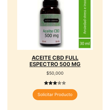
ACEITE CBD FULL
ESPECTRO 500 MG
$
50,000
3.00
Solicitar Producto
de 5