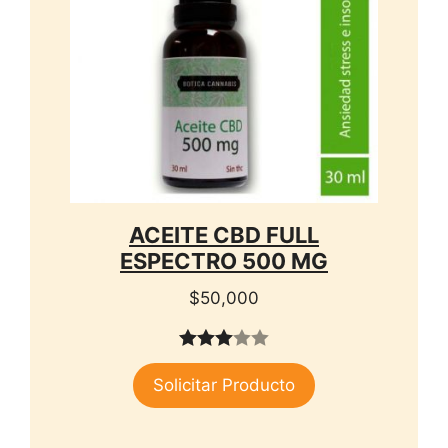
ACEITE CBD FULL
ESPECTRO 500 MG
$
50,000
3.00
Solicitar Producto
de 5