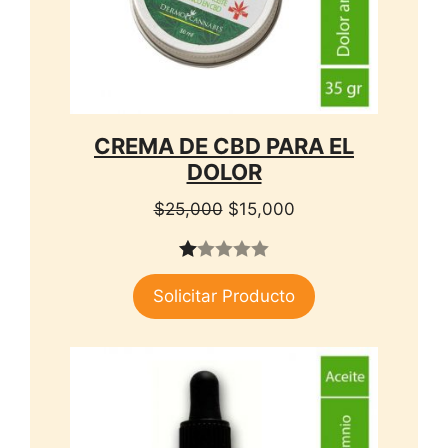
CREMA DE CBD PARA EL
DOLOR
El
El
$
25,000
$
15,000
precio
precio
original
actual
1.
era:
es:
Solicitar Producto
00
$25,000.
$15,000.
de
5