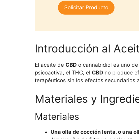
1.
era:
es:
Solicitar Producto
00
$25,000.
$15,000.
de
5
Introducción al Ace
El aceite de
CBD
o cannabidiol es uno de 
psicoactiva, el THC, el
CBD
no produce efe
terapéuticos sin los efectos secundario
Materiales y Ingredi
Materiales
Una olla de cocción lenta, o una o