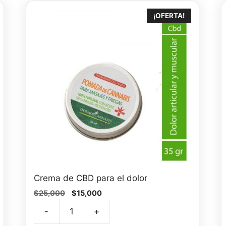
¡OFERTA!
Crema de CBD para el dolor
El
El
$
25,000
$
15,000
precio
precio
-
+
original
actual
Crema
era:
es: