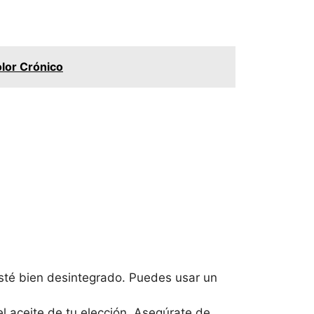
olor Crónico
sté bien desintegrado. Puedes usar un
l aceite de tu elección. Asegúrate de