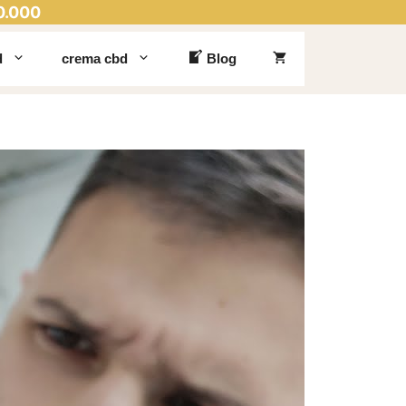
0.000
d
crema cbd
Blog