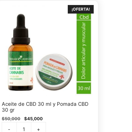
¡OFERTA!
Aceite de CBD 30 ml y Pomada CBD
30 gr
El
El
$
50,000
$
45,000
precio
precio
-
+
original
actual