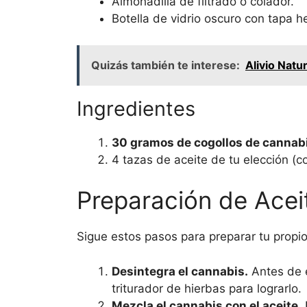
Almohadilla de filtrado o colador.
Botella de vidrio oscuro con tapa h
Quizás también te interese:
Alivio Natu
Ingredientes
30 gramos de cogollos de cannab
4 tazas de aceite de tu elección (c
Preparación de Ace
Sigue estos pasos para preparar tu propi
Desintegra el cannabis.
Antes de e
triturador de hierbas para lograrlo.
Mezcla el cannabis con el aceite.