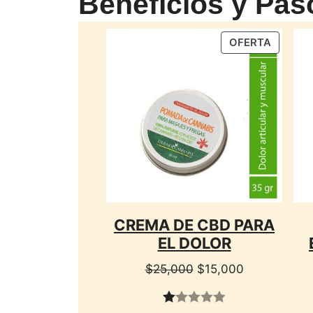
Beneficios y Pas
PRODU
OFERTA
EN
OFERTA
CREMA DE CBD PARA
EL DOLOR
El
El
$
25,000
$
15,000
precio
precio
original
actual