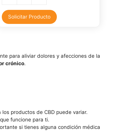
Aceite
era:
es:
de
$50,000.
$45,000.
CBD
Solicitar Producto
30
ml
y
Pomada
CBD
te para aliviar dolores y afecciones de la
30
or crónico
.
gr
cantidad
 los productos de CBD puede variar.
ue funcione para ti.
ortante si tienes alguna condición médica