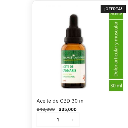
¡OFERTA!
Aceite de CBD 30 ml
El
El
$
40,000
$
35,000
precio
precio
-
+
original
actual
Aceite
era:
es: