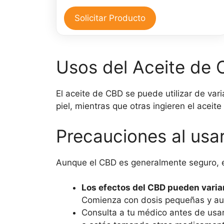
de
$40,000.
$35,000.
CBD
Solicitar Producto
30
ml
cantidad
Usos del Aceite de
El aceite de CBD se puede utilizar de var
piel, mientras que otras ingieren el aceit
Precauciones al usa
Aunque el CBD es generalmente seguro, e
Los efectos del CBD pueden variar
Comienza con dosis pequeñas y aum
Consulta a tu médico antes de usar