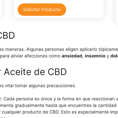
de
$25,000.
$15,000.
CBD
Solicitar Producto
para
el
dolor
 CBD
cantidad
ias maneras. Algunas personas eligen aplicarlo tópicamen
e para aliviar afecciones como
ansiedad
,
insomnio
y
dol
r Aceite de CBD
s vital tomar algunas precauciones.
.
Cada persona es única y la forma en que reaccionan a
enta gradualmente hasta que encuentres la cantidad q
 cualquier producto de CBD. Esto es especialmente imp