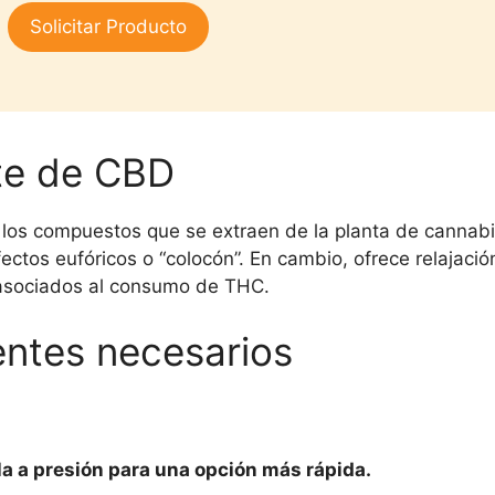
3.00
Solicitar Producto
de 5
ite de CBD
los compuestos que se extraen de la planta de cannabis
ctos eufóricos o “colocón”. En cambio, ofrece relajación,
s asociados al consumo de THC.
entes necesarios
lla a presión para una opción más rápida.