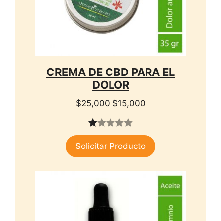
CREMA DE CBD PARA EL
DOLOR
El
El
$
25,000
$
15,000
precio
precio
original
actual
1.
era:
es:
Solicitar Producto
00
$25,000.
$15,000.
de
5