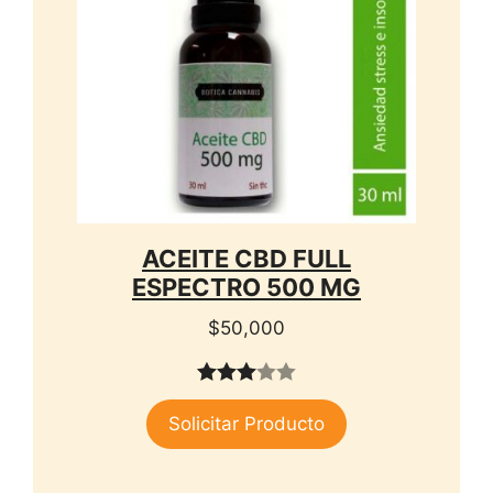
ACEITE CBD FULL
ESPECTRO 500 MG
$
50,000
3.00
Solicitar Producto
de 5