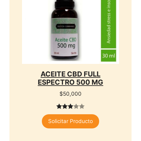
ACEITE CBD FULL
ESPECTRO 500 MG
$
50,000
3.00
Solicitar Producto
de 5