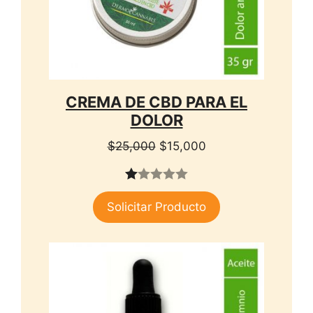
CREMA DE CBD PARA EL
DOLOR
El
El
$
25,000
$
15,000
precio
precio
original
actual
1.
era:
es:
Solicitar Producto
00
$25,000.
$15,000.
de
5