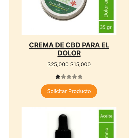
CREMA DE CBD PARA EL
DOLOR
El
El
$
25,000
$
15,000
precio
precio
original
actual
1.
era:
es:
Solicitar Producto
00
$25,000.
$15,000.
de
5