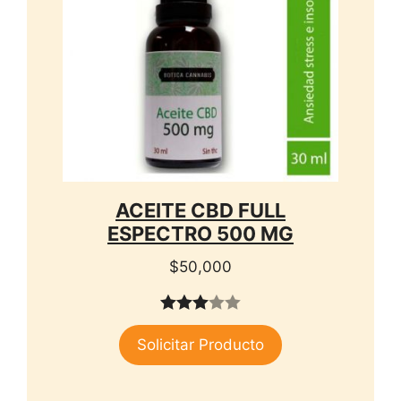
ACEITE CBD FULL
ESPECTRO 500 MG
$
50,000
3.00
Solicitar Producto
de 5