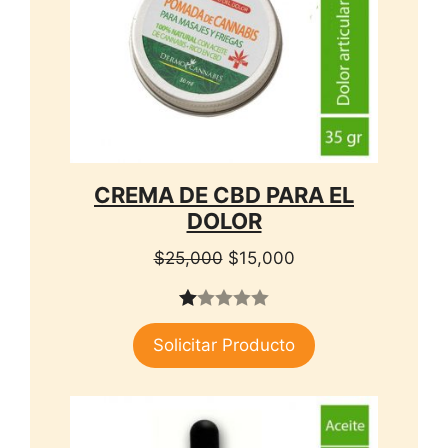
CREMA DE CBD PARA EL
DOLOR
El
El
$
25,000
$
15,000
precio
precio
original
actual
1.
era:
es:
Solicitar Producto
00
$25,000.
$15,000.
de
5