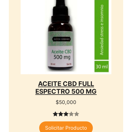
ACEITE CBD FULL
ESPECTRO 500 MG
$
50,000
3.00
Solicitar Producto
de 5