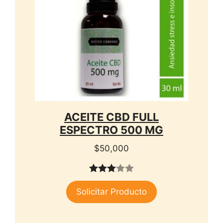
ACEITE CBD FULL
ESPECTRO 500 MG
$
50,000
3.00
Solicitar Producto
de 5