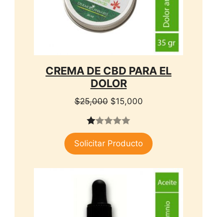
CREMA DE CBD PARA EL
DOLOR
El
El
$
25,000
$
15,000
precio
precio
original
actual
1.
era:
es:
Solicitar Producto
00
$25,000.
$15,000.
de
5