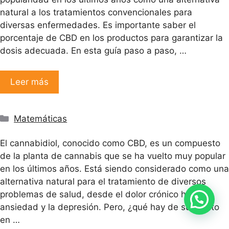
natural a los tratamientos convencionales para
diversas enfermedades. Es importante saber el
porcentaje de CBD en los productos para garantizar la
dosis adecuada. En esta guía paso a paso, …
Leer más
Categorías
Matemáticas
El cannabidiol, conocido como CBD, es un compuesto
de la planta de cannabis que se ha vuelto muy popular
en los últimos años. Está siendo considerado como una
alternativa natural para el tratamiento de diversos
problemas de salud, desde el dolor crónico hasta la
Artículo añadido al carrito.
ansiedad y la depresión. Pero, ¿qué hay de su efecto
Finalizar Compra
0 artículos -
$
0
en …